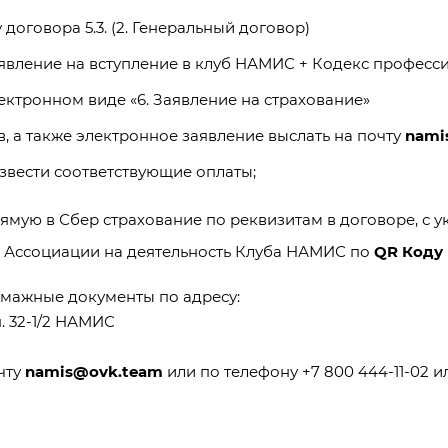
договора 5.3. (
2. Генеральный договор
)
аявление на вступление в клуб НАМИС
+ Кодекс професс
лектронном виде «
6. Заявление на страхование
»
, а также электронное заявление выслать на почту
nami
звести соответствующие оплаты;
мую в Сбер страхование по реквизитам в договоре, с у
ь Ассоциации на деятельность Клуба НАМИС по
QR Коду
умажные документы по адресу:
мн. 32-1/2 НАМИС
чту
namis@ovk.team
или по телефону +7 800 444-11-02 и