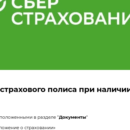
трахового полиса при наличии
сположенными в разделе "
Документы
"
оложение о страховании
»