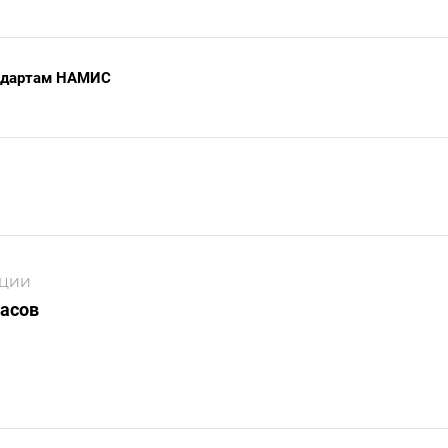
андартам НАМИС
АЦИИ
ласов