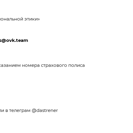
иональной этики
»
s@ovk.team
казанием номера страхового полиса
ли в телеграм @dastrener