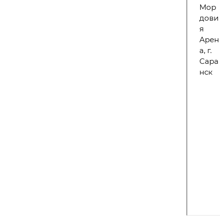
Мор
дови
я
Арен
а, г.
Сара
нск