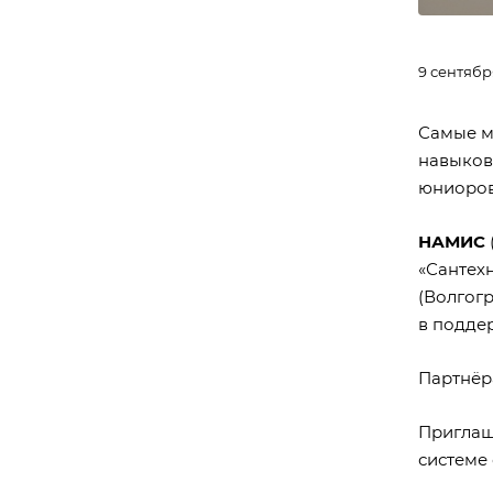
9 сентябр
Самые м
навыков
юниоров 
НАМИС
«Сантех
(Волгогр
в подде
Партнёр
Приглаша
системе