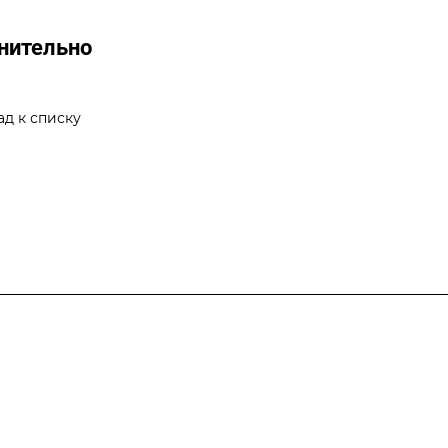
нительно
ад к списку
я
Направления
Страхование