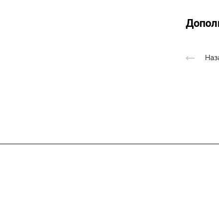
Допол
Наз
Компания
Наши предложени
Об Ассоциации
Членство