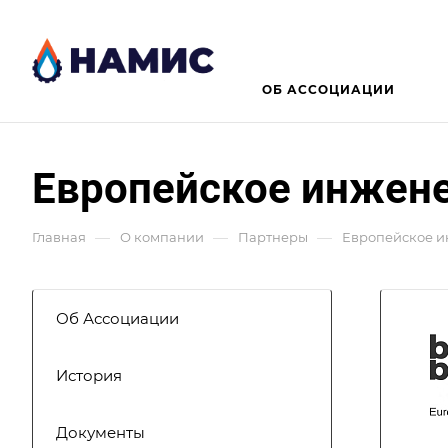
ОБ АССОЦИАЦИИ
Европейское инжене
—
—
—
Главная
О компании
Партнеры
Европейское и
Об Ассоциации
История
Документы