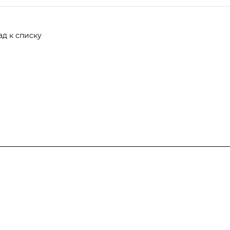
ад к списку
я
Направления
Страхование
Обучение и Аттестация