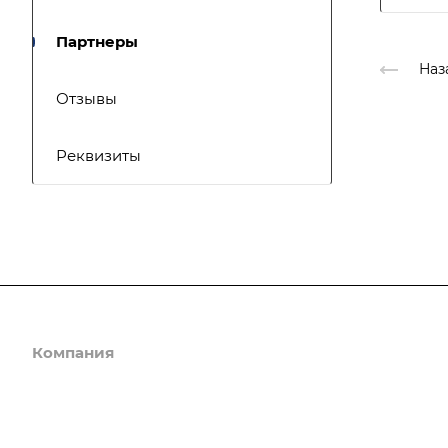
Партнеры
Наз
Отзывы
Реквизиты
Компания
Наши предложени
Об Ассоциации
Членство
История
Семинары